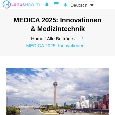
Deutsch
MEDICA 2025: Innovationen
& Medizintechnik
HOME
Home
Alle Beiträge
...
ÜBER LENUS
MEDICA 2025: Innovationen…
PRODUKTE UND
DIENSTLEISTUNGEN
QUALITÄT & ZERTIFIKATE
LOGISTIK & COMPLIANCE
NEWS & EVENTS
KONTAKT
MY ACCOUNT
DEUTSCH