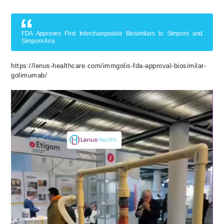
FDA Approves First Interchangeable Biosimilars to Simponi and
Simponi Aria
https://lenus-healthcare.com/immgolis-fda-approval-biosimilar-
golimumab/
Video-
Player