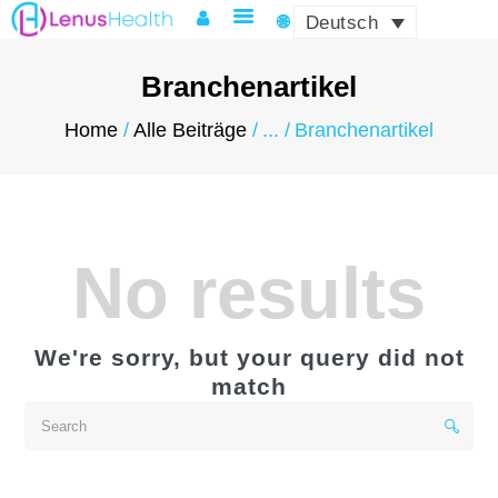
Deutsch
Branchenartikel
Home
Alle Beiträge
...
Branchenartikel
HOME
ÜBER LENUS
PRODUKTE UND
DIENSTLEISTUNGEN
No results
QUALITÄT & ZERTIFIKATE
LOGISTIK & COMPLIANCE
We're sorry, but your query did not
NEWS & EVENTS
match
KONTAKT
MY ACCOUNT
DEUTSCH