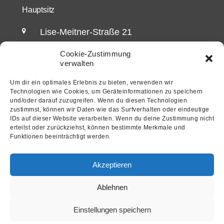
Hauptsitz
Lise-Meitner-Straße 21
72202 Nagold
Cookie-Zustimmung
Germany
verwalten
Büro 2
Um dir ein optimales Erlebnis zu bieten, verwenden wir
Technologien wie Cookies, um Geräteinformationen zu speichern
und/oder darauf zuzugreifen. Wenn du diesen Technologien
Talstraße 5/1
zustimmst, können wir Daten wie das Surfverhalten oder eindeutige
72147 Nehren
IDs auf dieser Website verarbeiten. Wenn du deine Zustimmung nicht
erteilst oder zurückziehst, können bestimmte Merkmale und
Germany
Funktionen beeinträchtigt werden.
Kontaktmöglichkeiten
Akzeptieren
info@lenus-healthcare.de
Ablehnen
+49 (0)7456 9448352
Einstellungen speichern