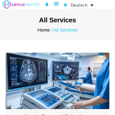
Deutsch
All Services
Home
All Services
HOME
ÜBER LENUS
PRODUKTE UND
DIENSTLEISTUNGEN
QUALITÄT & ZERTIFIKATE
LOGISTIK & COMPLIANCE
NEWS & EVENTS
KONTAKT
MY ACCOUNT
DEUTSCH